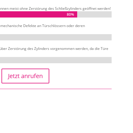
nnen meist ohne Zerstörung des Schließzylinders geöffnet werden!
80%
80%
d mechanische Defekte an Türschlössern oder deren
über Zerstörung des Zylinders vorgenommen werden, da die Türe
Jetzt anrufen