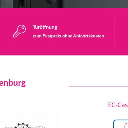
Türöffnung
zum Festpreis ohne Anfahrtskosten
tenburg
EC-Cash