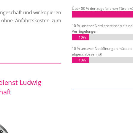
Über 80 % der zugefallenen Türen kö
engeschäft und wir kopieren
n ohne Anfahrtskosten zum
10 % unserer Notdiensteinsätze sin
Verriegelungen!
10%
10%
10 % unserer Notöffnungen müssen 
abgeschlossen ist!
10%
10%
ldienst Ludwig
haft