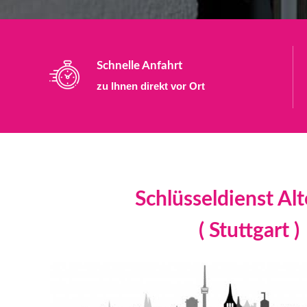
Schnelle Anfahrt
zu Ihnen direkt vor Ort
Schlüsseldienst Al
( Stuttgart )